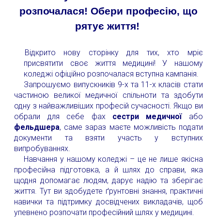
розпочалася! Обери професію, що
рятує життя!
Відкрито нову сторінку для тих, хто мріє
присвятити своє життя медицині! У нашому
коледжі офіційно розпочалася вступна кампанія.
Запрошуємо випускників 9-х та 11-х класів стати
частиною великої медичної спільноти та здобути
одну з найважливіших професій сучасності. Якщо ви
обрали для себе фах
сестри медичної
або
фельдшера
, саме за
раз маєте можливість подати
документи та взяти участь у вступних
випробуваннях.
Навчання у нашому коледжі – це не лише якісна
професійна підготовка, а й шлях до справи, яка
щодня допомагає людям, дарує надію та зберігає
життя. Тут ви здобудете ґрунтовні знання, практичні
навички та підтримку досвідчених викладачів, щоб
упевнено розпочати професійний шлях у медицині.