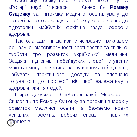
Особливу подяку висловлюємо президенту ГО
«Ротарі клуб "Черкаси – Синергія"»
Роману
Сущенку
за підтримку медичної освіти, увагу до
потреб нашого закладу та небайдуже ставлення до
підготовки майбутніх фахівців галузі охорони
здоров'я.
Такі благодійні ініціативи є яскравим прикладом
соціальної відповідальності, партнерства та спільної
турботи про розвиток української медицини.
Завдяки підтримці небайдужих людей студенти
мають змогу навчатися на сучасному обладнанні,
набувати практичного досвіду та впевнено
готуватися до професії, від якої залежатимуть
здоров'я і життя людей.
Щиро дякуємо ГО «Ротарі клуб "Черкаси –
Синергія"» та Роману Сущенку за вагомий внесок у
розвиток медичної освіти та бажаємо нових
успішних проєктів, добрих справ і надійних
партнерів.