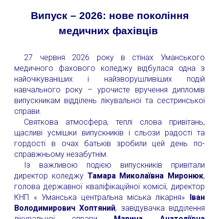
Випуск – 2026: нове покоління
медичних фахівців
27 червня 2026 року в стінах Уманського
медичного фахового коледжу відбулася одна з
найочікуваніших і найзворушливіших подій
навчального року – урочисте вручення дипломів
випускникам відділень лікувальної та сестринської
справи.
Святкова атмосфера, теплі слова привітань,
щасливі усмішки випускників і сльози радості та
гордості в очах батьків зробили цей день по-
справжньому незабутнім.
Із важливою подією випускників привітали
директор коледжу
Тамара Миколаївна Миронюк
,
голова державної кваліфікаційної комісії, директор
КНП « Уманська центральна міська лікарня»
Іван
Володимирович Хоптяний
, завідувачка відділення
лікувальної справи
Марина Анатоліївна