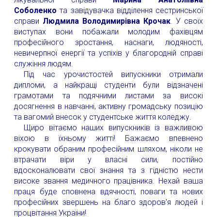
Соболенко
та завідувачка відділення сестринської
справи
Людмила Володимирівна Крочак
. У своїх
виступах вони побажали молодим фахівцям
професійного зростання, наснаги, людяності,
невичерпної енергії та успіхів у благородній справі
служіння людям.
Під час урочистостей випускники отримали
дипломи, а найкращі студенти були відзначені
грамотами та подячними листами за високі
досягнення в навчанні, активну громадську позицію
та вагомий внесок у студентське життя коледжу.
Щиро вітаємо наших випускників із важливою
віхою в їхньому житті! Бажаємо впевнено
крокувати обраним професійним шляхом, ніколи не
втрачати віри у власні сили, постійно
вдосконалювати свої знання та з гідністю нести
високе звання медичного працівника. Нехай ваша
праця буде сповнена вдячності, поваги та нових
професійних звершень на благо здоров'я людей і
процвітання України!